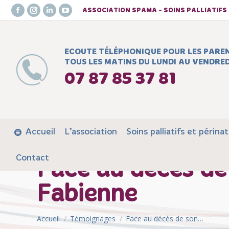
ASSOCIATION SPAMA - SOINS PALLIATIF
Facebook
Instagram
LinkedIn
YouTube
page
page
page
page
opens
opens
opens
opens
ECOUTE TÉLÉPHONIQUE POUR LES PARE
in
in
in
in
TOUS LES MATINS DU LUNDI AU VENDRED
new
new
new
new
07 87 85 37 81
window
window
window
window
Accueil
L’association
Soins palliatifs et périnat
Contact
Face au décès de
Fabienne
Vous êtes ici :
Accueil
Témoignages
Face au décès de son…