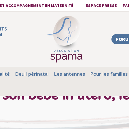
S ET ACCOMPAGNEMENT EN MATERNITÉ
ESPACE PRESSE
FA
NTS
I
FORU
alité
Deuil périnatal
Les antennes
Pour les familles
 son bébé in utero, 