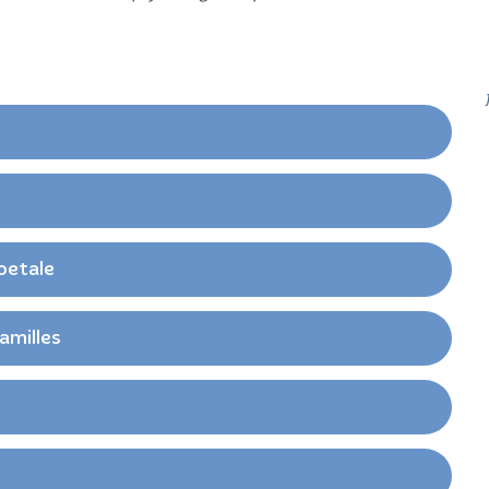
oetale
amilles