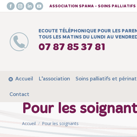
ASSOCIATION SPAMA - SOINS PALLIATIF
Facebook
Instagram
LinkedIn
YouTube
page
page
page
page
opens
opens
opens
opens
ECOUTE TÉLÉPHONIQUE POUR LES PARE
in
in
in
in
TOUS LES MATINS DU LUNDI AU VENDRED
new
new
new
new
07 87 85 37 81
window
window
window
window
Accueil
L’association
Soins palliatifs et périnat
Contact
Pour les soignan
Vous êtes ici :
Accueil
Pour les soignants