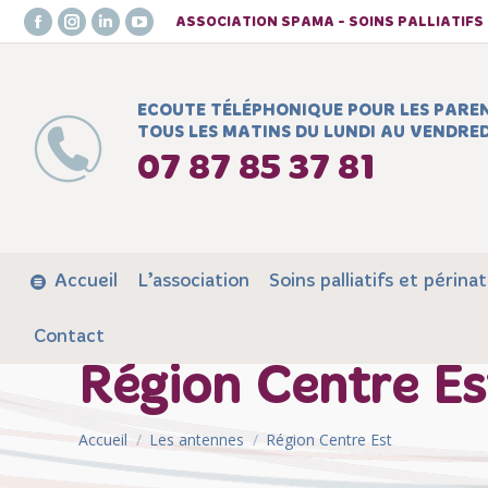
ASSOCIATION SPAMA - SOINS PALLIATIF
Facebook
Instagram
LinkedIn
YouTube
page
page
page
page
opens
opens
opens
opens
ECOUTE TÉLÉPHONIQUE POUR LES PARE
in
in
in
in
TOUS LES MATINS DU LUNDI AU VENDRED
new
new
new
new
07 87 85 37 81
window
window
window
window
Accueil
L’association
Soins palliatifs et périnat
Contact
Région Centre Es
Vous êtes ici :
Accueil
Les antennes
Région Centre Est