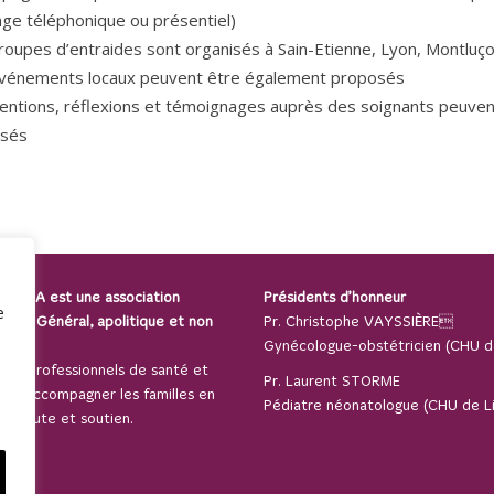
ge téléphonique ou présentiel)
oupes d’entraides sont organisés à Sain-Etienne, Lyon, Montluç
vénements locaux peuvent être également proposés
entions, réflexions et témoignages auprès des soignants peuven
isés
 SPAMA est une association
Présidents d’honneur
e
térêt Général, apolitique et non
Pr. Christophe VAYSSIÈRE
e.
Gynécologue-obstétricien (CHU d
 des professionnels de santé et
Pr. Laurent STORME
our accompagner les familles en
Pédiatre néonatologue (CHU de Li
t écoute et soutien.