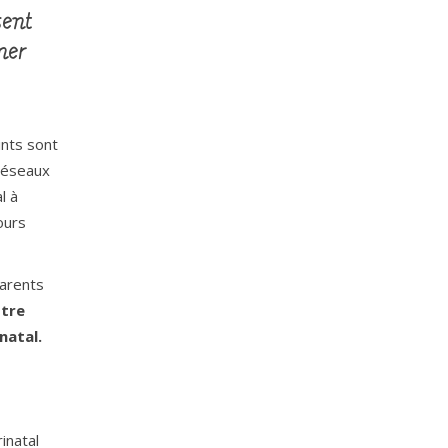
sent
ner
ints sont
réseaux
l à
ours
parents
tre
natal.
inatal