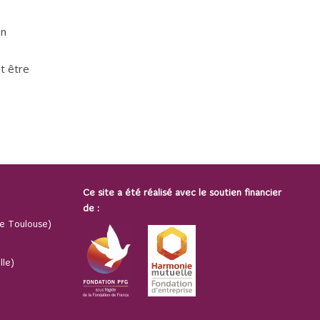
on
t être
Ce site a été réalisé avec le soutien financier
de :
e Toulouse)
lle)