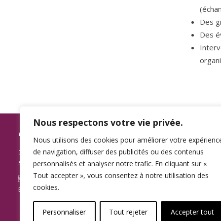
(échan
Des gr
Des é
Interv
organ
Nous respectons votre vie privée.
ASSOCIATION SPAMA
L’association
Nous utilisons des cookies pour améliorer votre expérienc
reconnue d’In
de navigation, diffuser des publicités ou des contenus
3, rue du Plat
confessionnell
personnalisés et analyser notre trafic. En cliquant sur «
59000 LILLE
Elle regroupe
Tout accepter », vous consentez à notre utilisation des
des parents p
Ligne d’écoute :
07 87 85 37 81
cookies.
leur apportan
E-mail :
contact@association-spama.com
Personnaliser
Tout rejeter
Accepter tout