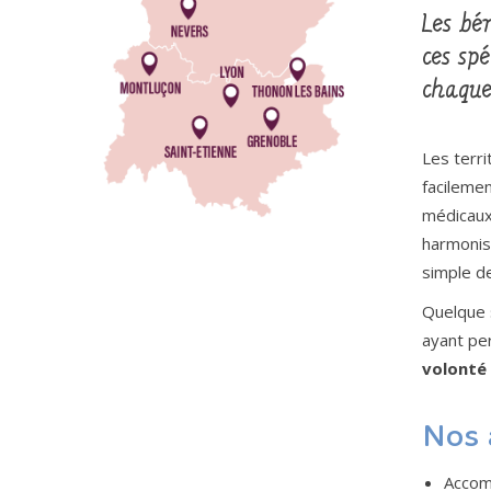
Les bén
ces sp
chaqu
Les terri
facileme
médicaux
harmonise
simple de
Quelque 
ayant per
volonté 
Nos 
Accomp