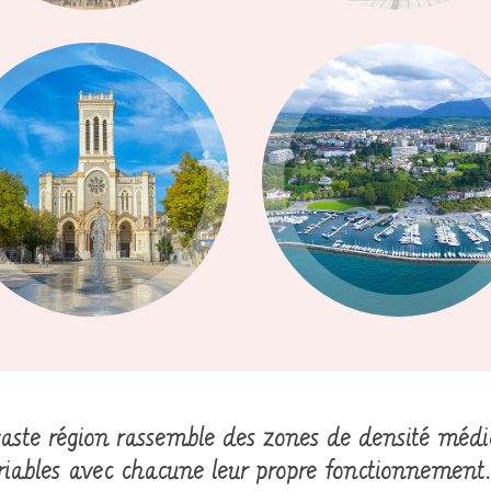
Saint-Etienne
Thonon-les-Bains
Région Centre Est
Région Centre Est
vaste région rassemble des zones de densité médi
ariables avec chacune leur propre fonctionnement