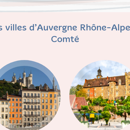
 villes d’Auvergne Rhône-Alpe
Comté
Lyon
Montluçon
Région Centre Est
Région Centre Est