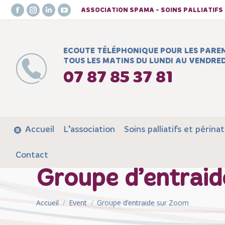
ASSOCIATION SPAMA - SOINS PALLIATIF
Facebook
Instagram
LinkedIn
YouTube
page
page
page
page
opens
opens
opens
opens
ECOUTE TÉLÉPHONIQUE POUR LES PARE
in
in
in
in
TOUS LES MATINS DU LUNDI AU VENDRED
new
new
new
new
07 87 85 37 81
window
window
window
window
Accueil
L’association
Soins palliatifs et périnat
Contact
Groupe d’entrai
Vous êtes ici :
Accueil
Event
Groupe d’entraide sur Zoom