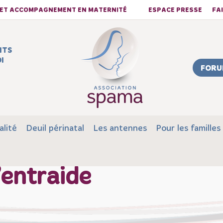
S ET ACCOMPAGNEMENT EN MATERNITÉ
ESPACE PRESSE
FA
NTS
I
FORU
alité
Deuil périnatal
Les antennes
Pour les familles
’entraide