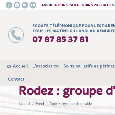
ASSOCIATION SPAMA - SOINS PALLIATIF
Facebook
Instagram
LinkedIn
YouTube
page
page
page
page
opens
opens
opens
opens
ECOUTE TÉLÉPHONIQUE POUR LES PARE
in
in
in
in
TOUS LES MATINS DU LUNDI AU VENDRED
new
new
new
new
07 87 85 37 81
window
window
window
window
Accueil
L’association
Soins palliatifs et périnat
Contact
Rodez : groupe d
Vous êtes ici :
Accueil
Event
Rodez : groupe d’entraide