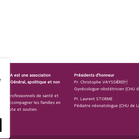
 SPAMA est une association
Présidents d’honneur
e
térêt Général, apolitique et non
Pr. Christophe VAYSSIÈRE
e.
Gynécologue-obstétricien (CHU d
 des professionnels de santé et
Pr. Laurent STORME
our accompagner les familles en
Pédiatre néonatologue (CHU de Li
t écoute et soutien.