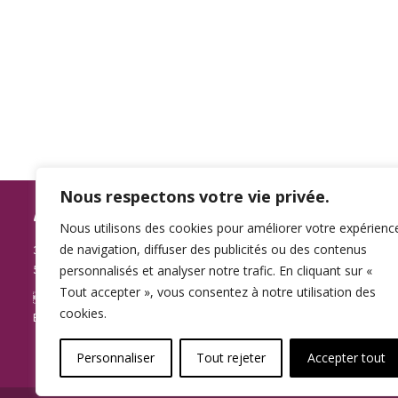
Nous respectons votre vie privée.
ASSOCIATION SPAMA
L’association
Nous utilisons des cookies pour améliorer votre expérienc
reconnue d’In
de navigation, diffuser des publicités ou des contenus
3, rue du Plat
confessionnell
personnalisés et analyser notre trafic. En cliquant sur «
59000 LILLE
Elle regroupe
Tout accepter », vous consentez à notre utilisation des
des parents p
Ligne d’écoute :
07 87 85 37 81
cookies.
leur apportan
E-mail :
contact@association-spama.com
Personnaliser
Tout rejeter
Accepter tout