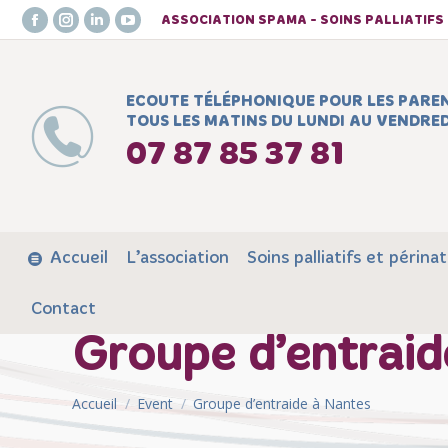
ASSOCIATION SPAMA - SOINS PALLIATIF
Facebook
Instagram
LinkedIn
YouTube
page
page
page
page
opens
opens
opens
opens
ECOUTE TÉLÉPHONIQUE POUR LES PARE
in
in
in
in
TOUS LES MATINS DU LUNDI AU VENDRED
new
new
new
new
07 87 85 37 81
window
window
window
window
Accueil
L’association
Soins palliatifs et périnat
Contact
Groupe d’entraid
Vous êtes ici :
Accueil
Event
Groupe d’entraide à Nantes