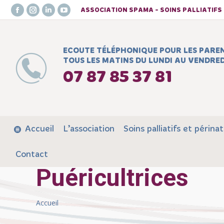
ASSOCIATION SPAMA - SOINS PALLIATIF
Facebook
Instagram
LinkedIn
YouTube
page
page
page
page
opens
opens
opens
opens
ECOUTE TÉLÉPHONIQUE POUR LES PARE
in
in
in
in
TOUS LES MATINS DU LUNDI AU VENDRED
new
new
new
new
07 87 85 37 81
window
window
window
window
Accueil
L’association
Soins palliatifs et périnat
Contact
Puéricultrices
Vous êtes ici :
Accueil