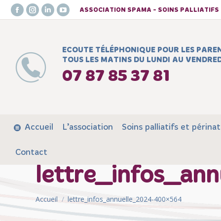
ASSOCIATION SPAMA - SOINS PALLIATIF
Facebook
Instagram
LinkedIn
YouTube
page
page
page
page
opens
opens
opens
opens
ECOUTE TÉLÉPHONIQUE POUR LES PARE
in
in
in
in
TOUS LES MATINS DU LUNDI AU VENDRED
new
new
new
new
07 87 85 37 81
window
window
window
window
Accueil
L’association
Soins palliatifs et périnat
Contact
lettre_infos_an
Vous êtes ici :
Accueil
lettre_infos_annuelle_2024-400×564