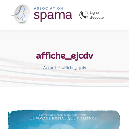
Ligne
d'écoute
affiche_ejcdv
Vous êtes ici :
Accueil
affiche_ejcdv