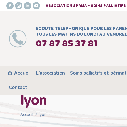
ASSOCIATION SPAMA - SOINS PALLIATIF
Facebook
Instagram
LinkedIn
YouTube
page
page
page
page
opens
opens
opens
opens
ECOUTE TÉLÉPHONIQUE POUR LES PARE
in
in
in
in
TOUS LES MATINS DU LUNDI AU VENDRED
new
new
new
new
07 87 85 37 81
window
window
window
window
Accueil
L’association
Soins palliatifs et périnat
Contact
lyon
Vous êtes ici :
Accueil
lyon