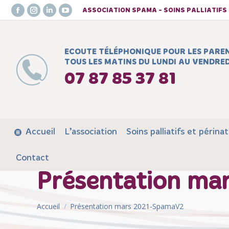
ASSOCIATION SPAMA - SOINS PALLIATIF
Facebook
Instagram
LinkedIn
YouTube
page
page
page
page
opens
opens
opens
opens
ECOUTE TÉLÉPHONIQUE POUR LES PARE
in
in
in
in
TOUS LES MATINS DU LUNDI AU VENDRED
new
new
new
new
07 87 85 37 81
window
window
window
window
Accueil
L’association
Soins palliatifs et périnat
Contact
Présentation ma
Vous êtes ici :
Accueil
Présentation mars 2021-SpamaV2