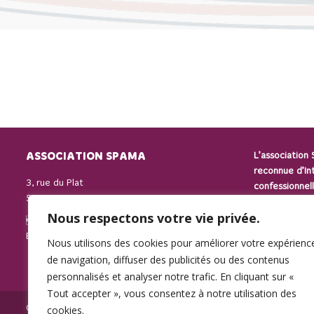
ASSOCIATION SPAMA
L’association
reconnue d’In
3, rue du Plat
confessionnell
59000 LILLE
Elle regroupe
Nous respectons votre vie privée.
des parents p
Ligne d’écoute :
07 87 85 37 81
leur apportan
E-mail :
contact@association-spama.com
Nous utilisons des cookies pour améliorer votre expérienc
de navigation, diffuser des publicités ou des contenus
personnalisés et analyser notre trafic. En cliquant sur «
Tout accepter », vous consentez à notre utilisation des
© SPAMA 2014 - 2026. Tous droits réservés.
cookies.