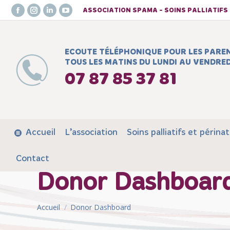
ASSOCIATION SPAMA - SOINS PALLIATIF
Facebook
Instagram
LinkedIn
YouTube
page
page
page
page
opens
opens
opens
opens
ECOUTE TÉLÉPHONIQUE POUR LES PARE
in
in
in
in
TOUS LES MATINS DU LUNDI AU VENDRED
new
new
new
new
07 87 85 37 81
window
window
window
window
Accueil
L’association
Soins palliatifs et périnat
Contact
Donor Dashboar
Vous êtes ici :
Accueil
Donor Dashboard