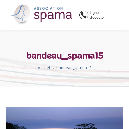
Ligne
d'écoute
bandeau_spama15
Vous êtes ici :
Accueil
bandeau_spama15