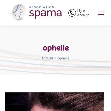
Ligne
d'écoute
ophelie
Vous êtes ici :
Accueil
ophelie