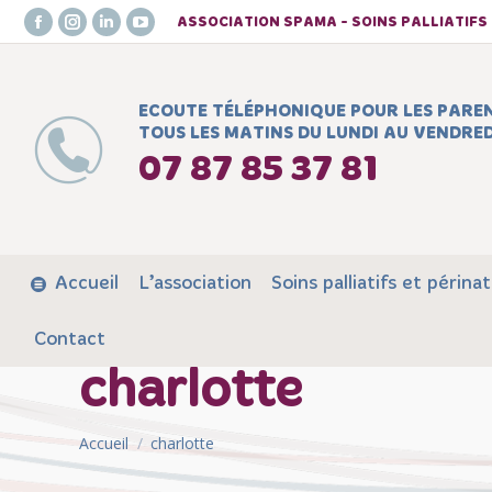
ASSOCIATION SPAMA - SOINS PALLIATIF
Facebook
Instagram
LinkedIn
YouTube
page
page
page
page
opens
opens
opens
opens
ECOUTE TÉLÉPHONIQUE POUR LES PARE
in
in
in
in
TOUS LES MATINS DU LUNDI AU VENDRED
new
new
new
new
07 87 85 37 81
window
window
window
window
Accueil
L’association
Soins palliatifs et périnat
Contact
charlotte
Vous êtes ici :
Accueil
charlotte