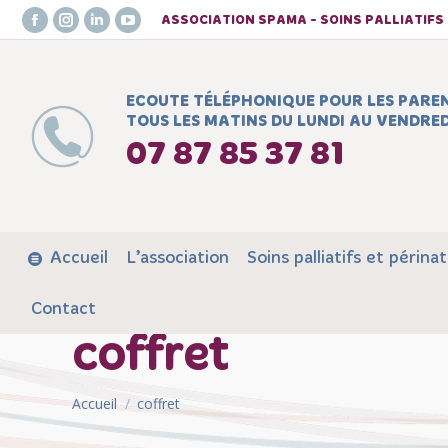
ASSOCIATION SPAMA - SOINS PALLIATIF
Facebook
Instagram
LinkedIn
YouTube
page
page
page
page
opens
opens
opens
opens
ECOUTE TÉLÉPHONIQUE POUR LES PARE
in
in
in
in
TOUS LES MATINS DU LUNDI AU VENDRED
new
new
new
new
07 87 85 37 81
window
window
window
window
Accueil
L’association
Soins palliatifs et périnat
Contact
coffret
Vous êtes ici :
Accueil
coffret